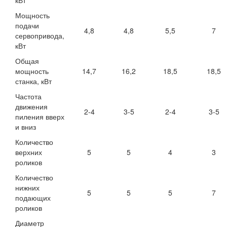
кВт
Мощность
подачи
4,8
4,8
5,5
7
сервопривода,
кВт
Общая
мощность
14,7
16,2
18,5
18,5
станка, кВт
Частота
движения
2-4
3-5
2-4
3-5
пиления вверх
и вниз
Количество
верхних
5
5
4
3
роликов
Количество
нижних
5
5
5
7
подающих
роликов
Диаметр