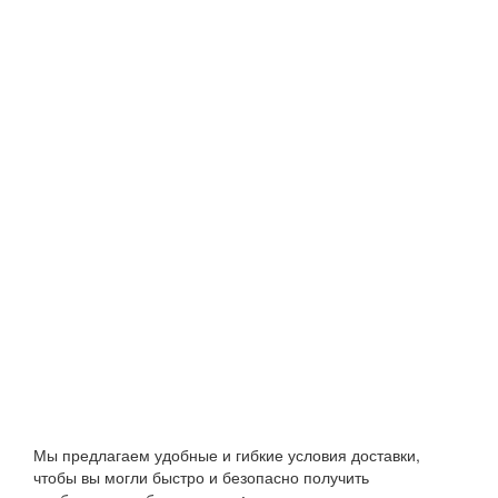
Особенности станков в серии:
Станки
АМ8515/ЕМ8515
предназначены для торцевания 
размер и вырезки дефектов по мелкам.
АМ
- подъем пилы пневмоцилиндром.
ЕМ
– подъем пилы серводвигателем.
Станки АМ8520/АМ8424/ЕМ8441 имеют систему оптимиз
и позволяют сохранить до 20% деловой древесины. Ст
автоматической системой фотоэлектрического сканирова
Скорость подачи на данных моделях варьируется от 200
Сечение
обработки
определяется
по диаграмме
Мы предлагаем удобные и гибкие условия доставки,
чтобы вы могли быстро и безопасно получить