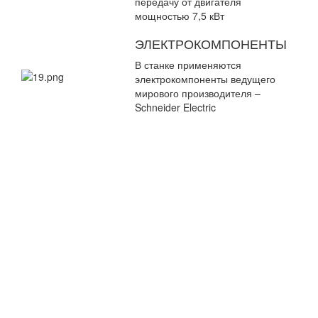
передачу от двигателя
мощностью 7,5 кВт
ЭЛЕКТРОКОМПОНЕНТЫ
В станке применяются
электрокомпоненты ведущего
мирового производителя –
Schneider Electric
AM8515/
AM8520/
AM8424
Технические
EM8515
параметры
AM8515L
AM8520L
AM8424 
Стандартный
диаметр
O 500 (O
O 500
O 500
O 405
циркулярной
550)
пилы, мм
Диапазон
По
По
По
По
сечения
диаграмме
диаграмме
диаграмме
диаграм
пиления, мм
Диапазон
По
По
По
По
толщины
диаграмме
диаграмме
диаграмме
диаграм
пропила, мм