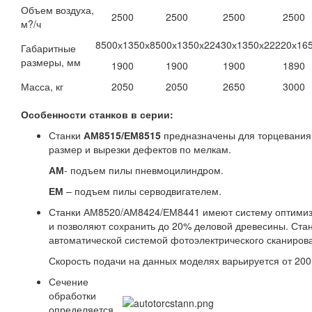
Объем воздуха,
2500
2500
2500
2500
м?/ч
8500х1350х
8500х1350х
22430х1350х
22220х16
Габаритные
размеры, мм
1900
1900
1900
1890
Масса, кг
2050
2050
2650
3000
Особенности станков в серии:
Станки
АМ8515/ЕМ8515
предназначены для торцевания 
размер и вырезки дефектов по мелкам.
АМ
- подъем пилы пневмоцилиндром.
ЕМ
– подъем пилы серводвигателем.
Станки АМ8520/АМ8424/ЕМ8441 имеют систему оптимиз
и позволяют сохранить до 20% деловой древесины. Ст
автоматической системой фотоэлектрического сканирова
Скорость подачи на данных моделях варьируется от 200
Сечение
обработки
определяется