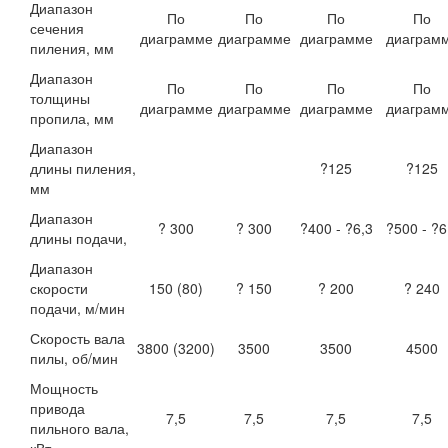
Диапазон
По
По
По
По
сечения
диаграмме
диаграмме
диаграмме
диаграм
пиления, мм
Диапазон
По
По
По
По
толщины
диаграмме
диаграмме
диаграмме
диаграм
пропила, мм
Диапазон
длины пиления,
?125
?125
мм
Диапазон
? 300
? 300
?400 - ?6,3
?500 - ?6
длины подачи,
Диапазон
скорости
150 (80)
? 150
? 200
? 240
подачи, м/мин
Скорость вала
3800 (3200)
3500
3500
4500
пилы, об/мин
Мощность
привода
7,5
7,5
7,5
7,5
пильного вала,