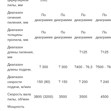
пилы, мм
Диапазон
По
По
По
По
сечения
диаграмме
диаграмме
диаграмме
диаграм
пиления, мм
Диапазон
По
По
По
По
толщины
диаграмме
диаграмме
диаграмме
диаграм
пропила, мм
Диапазон
длины пиления,
?125
?125
мм
Диапазон
? 300
? 300
?400 - ?6,3
?500 - ?6
длины подачи,
Диапазон
скорости
150 (80)
? 150
? 200
? 240
подачи, м/мин
Скорость вала
3800 (3200)
3500
3500
4500
пилы, об/мин
Мощность