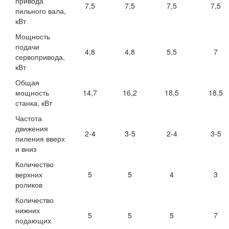
привода
7,5
7,5
7,5
7,5
пильного вала,
кВт
Мощность
подачи
4,8
4,8
5,5
7
сервопривода,
кВт
Общая
мощность
14,7
16,2
18,5
18,5
станка, кВт
Частота
движения
2-4
3-5
2-4
3-5
пиления вверх
и вниз
Количество
верхних
5
5
4
3
роликов
Количество
нижних
5
5
5
7
подающих