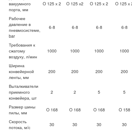
вакуумного
O 125 х 2
O 125 х2
O 125 х 2
O 125 х 
порта, мм
Рабочее
давление в
6-8
6-8
6-8
6-8
пневмосистеме,
bar
Требования к
сжатому
1000
1000
1000
1000
воздуху, л/мин
Ширина
конвейерной
200
200
200
200
ленты, мм
Выталкиватели
приемного
2
2
5
5
конвейера, шт
Размер шины
O 168
O 168
O 168
O 158
пилы, мм
Скорость
30
30
30
30
потока, м/с