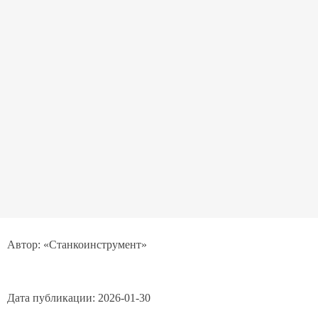
Отправить заявку
Нажимая кнопку, я даю согласие на
обработку персональных данных
и соглашаюсь с
политикой конфиденциальности
.
Автор: «Станкоинструмент»
Дата публикации:
2026-01-30