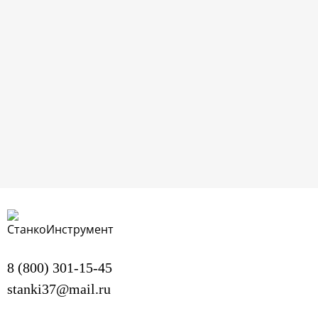
Отправить заявку
Нажимая кнопку, я даю согласие на
обработку персональных данных
и соглашаюсь с
политикой конфиденциальности
.
8 (800) 301-15-45
stanki37@mail.ru