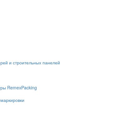
ерей и строительных панелей
уры RemexPacking
 маркировки