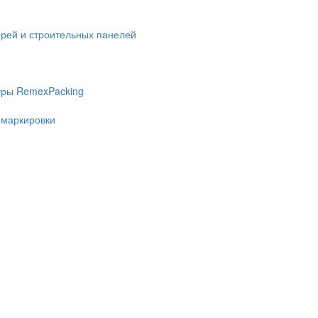
ерей и строительных панелей
уры RemexPacking
 маркировки