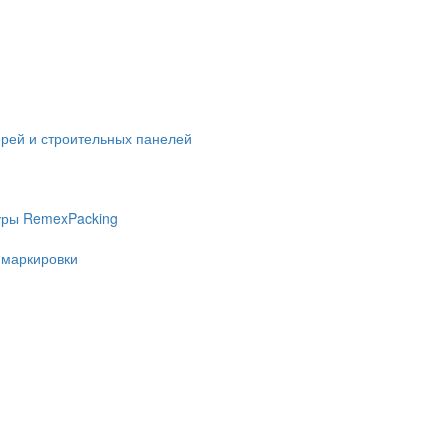
ерей и строительных панелей
уры RemexPacking
 маркировки