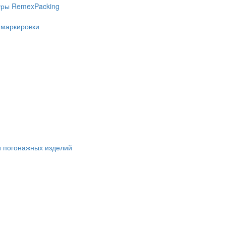
уры RemexPacking
 маркировки
и погонажных изделий