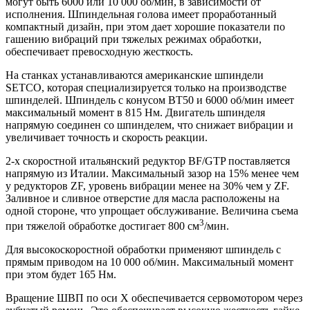
могут быть 6000 или 10 000 об/мин, в зависимости от
исполнения. Шпиндельная голова имеет проработанный
компактный дизайн, при этом дает хорошие показатели по
гашению вибраций при тяжелых режимах обработки,
обеспечивает превосходную жесткость.
На станках устанавливаются американские шпиндели
SETCO, которая специализируется только на производстве
шпинделей. Шпиндель с конусом BT50 и 6000 об/мин имеет
максимальный момент в 815 Нм. Двигатель шпинделя
напрямую соединен со шпинделем, что снижает вибрации и
увеличивает точность и скорость реакции.
2-х скоростной итальянский редуктор BF/GTP поставляется
напрямую из Италии. Максимальный зазор на 15% менее чем
у редукторов ZF, уровень вибрации менее на 30% чем у ZF.
Заливное и сливное отверстие для масла расположены на
одной стороне, что упрощает обслуживание. Величина съема
3
при тяжелой обработке достигает 800 см
/мин.
Для высокоскоростной обработки применяют шпиндель с
прямым приводом на 10 000 об/мин. Максимальный момент
при этом будет 165 Нм.
Вращение ШВП по оси X обеспечивается сервомотором через