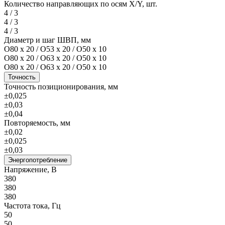
Количество направляющих по осям X/Y, шт.
4 / 3
4 / 3
4 / 3
Диаметр и шаг ШВП, мм
O80 х 20 / O53 х 20 / O50 х 10
O80 х 20 / O63 х 20 / O50 х 10
O80 х 20 / O63 х 20 / O50 х 10
Точность
Точность позиционирования, мм
±0,025
±0,03
±0,04
Повторяемость, мм
±0,02
±0,025
±0,03
Энергопотребление
Напряжение, В
380
380
380
Частота тока, Гц
50
50