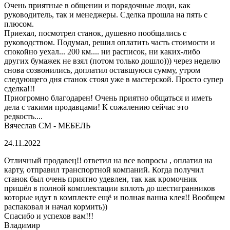
Очень приятные в общении и порядочные люди, как
руководитель, так и менеджеры. Сделка прошла на пять с
плюсом.
Приехал, посмотрел станок, душевно пообщались с
руководством. Подумал, решил оплатить часть стоимости и
спокойно уехал... 200 км.... ни расписок, ни каких-либо
других бумажек не взял (потом только дошло))) через неделю
снова созвонились, доплатил оставшуюся сумму, утром
следующего дня станок стоял уже в мастерской. Просто супер
сделка!!!
Приогромно благодарен! Очень приятно общаться и иметь
дела с такими продавцами! К сожалению сейчас это
редкость....
Вячеслав СМ - МЕБЕЛЬ
24.11.2022
Отличный продавец!! ответил на все вопросы , оплатил на
карту, отправил транспортной компаний. Когда получил
станок был очень приятно удевлен, так как кромочник
пришёл в полной комплектации вплоть до шестигранников
которые идут в комплекте ещё и полная ванна клея!! Вообщем
распаковал и начал кормить))
Спасибо и успехов вам!!!
Владимир