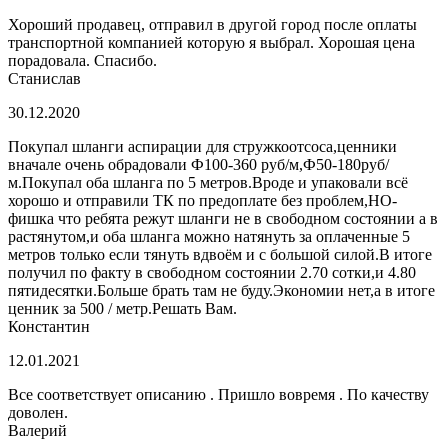
Хороший продавец, отправил в другой город после оплаты
транспортной компанией которую я выбрал. Хорошая цена
порадовала. Спасибо.
Станислав
30.12.2020
Покупал шланги аспирации для стружкоотсоса,ценники
вначале очень обрадовали Ф100-360 руб/м,Ф50-180руб/
м.Покупал оба шланга по 5 метров.Вроде и упаковали всё
хорошо и отправили ТК по предоплате без проблем,НО-
фишка что ребята режут шланги не в свободном состоянии а в
растянутом,и оба шланга можно натянуть за оплаченные 5
метров только если тянуть вдвоём и с большой силой.В итоге
получил по факту в свободном состоянии 2.70 сотки,и 4.80
пятидесятки.Больше брать там не буду.Экономии нет,а в итоге
ценник за 500 / метр.Решать Вам.
Константин
12.01.2021
Все соответствует описанию . Пришло вовремя . По качеству
доволен.
Валерий