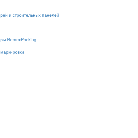
ерей и строительных панелей
уры RemexPacking
 маркировки