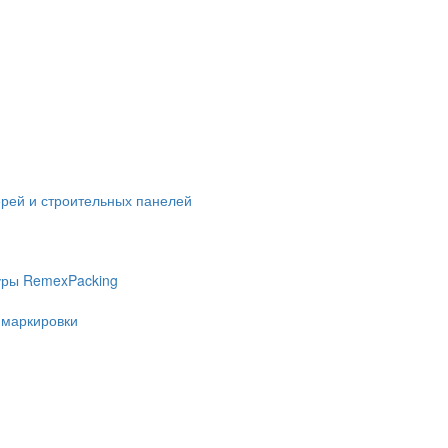
ерей и строительных панелей
уры RemexPacking
 маркировки