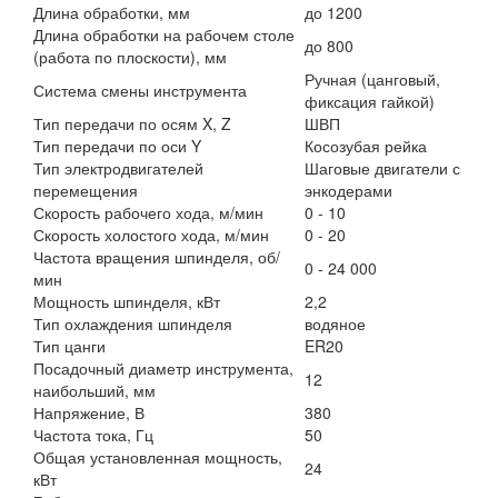
Длина обработки, мм
до 1200
Длина обработки на рабочем столе
до 800
(работа по плоскости), мм
Ручная (цанговый,
Система смены инструмента
фиксация гайкой)
Тип передачи по осям X, Z
ШВП
Тип передачи по оси Y
Косозубая рейка
Тип электродвигателей
Шаговые двигатели с
перемещения
энкодерами
Скорость рабочего хода, м/мин
0 - 10
Скорость холостого хода, м/мин
0 - 20
Частота вращения шпинделя, об/
0 - 24 000
мин
Мощность шпинделя, кВт
2,2
Тип охлаждения шпинделя
водяное
Тип цанги
ER20
Посадочный диаметр инструмента,
12
наибольший, мм
Напряжение, В
380
Частота тока, Гц
50
Общая установленная мощность,
24
кВт