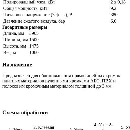
Полировальный узел, кВт
2 х 0,18
Общая мощность, кВт
9,2
Питающее напряжение (3 фазы), В
380
Давление сжатого воздуха, бар
6,0
Габаритные размеры
Длина, мм
3965
Ширина, мм
1500
Высота, мм
1475
Вес, кг
1060
Назначение
Предназначен для облицовывания прямолинейных кромок
плитных материалов рулонными кромками АБС, ПВХ и
полосовым кромочным материалом толщиной до 3 мм.
Cхемы обработки
4. Узел 2-
2. Клеевая
5. У
1. Узел
3. Узел
х