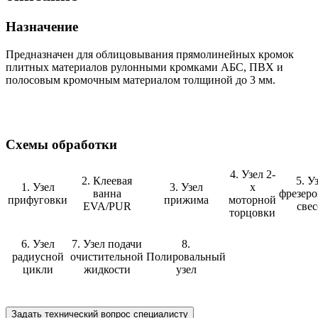
Назначение
Предназначен для облицовывания прямолинейных кромок
плитных материалов рулонными кромками АБС, ПВХ и
полосовым кромочным материалом толщиной до 3 мм.
Cхемы обработки
4. Узел 2-
2. Клеевая
5. У
1. Узел
3. Узел
х
ванна
фрезеро
прифуговки
прижима
моторной
EVA/PUR
свес
торцовки
6. Узел
7. Узел подачи
8.
радиусной
очистительной
Полировальный
цикли
жидкости
узел
Задать технический вопрос специалисту