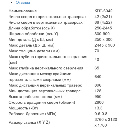
Отзывы
Наименование
KDT-6042
Число сверл в горизонтальных траверсах
42 (2х21)
Число сверл в вертикальных траверсах
88 (4х22)
Длина обработки (ось Х)
250-2445
Ширина обработки (ось Y)
300-900
Мин деталь (Д х Ш, мм)
250 х 300
Макс деталь (Д х Ш, мм)
2445 х 900
Макс толщина детали (мм)
70
Макс глубина горизонтального сверления
40
(мм)
Макс глубина вертикального сверления
65
Макс дистанция между крайними
640
горизонтальными сверлами (мм)
Макс дистанция вертикальных траверс
896
Мин дистанция вертикальных траверс
128
Высота рабочего стола (мм)
950
Скорость вращения сверл (об/мин)
2800
Мощность (кВт)
13.3
Рабочее Давление (МПа)
0.6-0.8
3760 х 3120
Размер станка (X Y Z)
х 1760