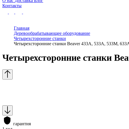
О нас
Доставка
Блог
Контакты
Главная
Деревообрабатывающее оборудование
Четырехсторонние станки
Четырехсторонние станки Beaver 433А, 533А, 533M, 633
Четырехсторонние станки Beav
гарантия
1 год