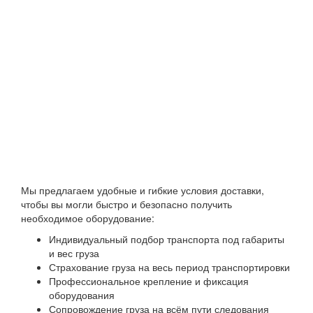
Скорость подачи,
5-35
м/мин
Рабочее давление в
?6
пневмосистеме, bar
Длина подающего стола, мм
2000
Выход под аспирацию, мм х шт.
O 150 х 6
Требуемая производительность
12600
аспирационной установки, м?/ч
Габариты станка, мм
4584х1990х1760
Мы предлагаем удобные и гибкие условия доставки,
чтобы вы могли быстро и безопасно получить
необходимое оборудование:
Индивидуальный подбор транспорта под габариты
и вес груза
Страхование груза на весь период транспортировки
Профессиональное крепление и фиксация
оборудования
Сопровождение груза на всём пути следования