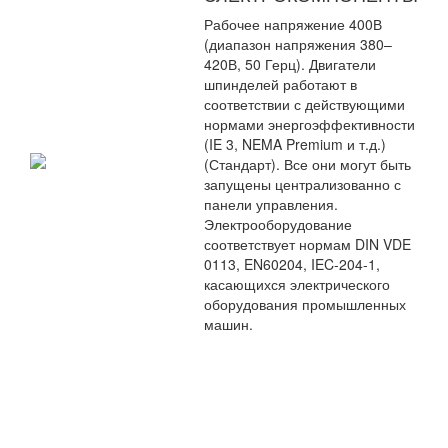
Рабочее напряжение 400В
(диапазон напряжения 380–
420В, 50 Герц). Двигатели
шпинделей работают в
соответствии с действующими
нормами энергоэффективности
(IE 3, NEMA Premium и т.д.)
(Стандарт). Все они могут быть
запущены централизованно с
панели управления.
Электрооборудование
соответствует нормам DIN VDE
0113, EN60204, IEC-204-1,
касающихся электрического
оборудования промышленных
машин.
Модель
PRO
-523
Standart
Ширина обработки, мм
20-260
Толщина обработки, мм
10 -160
Первый шпиндель -