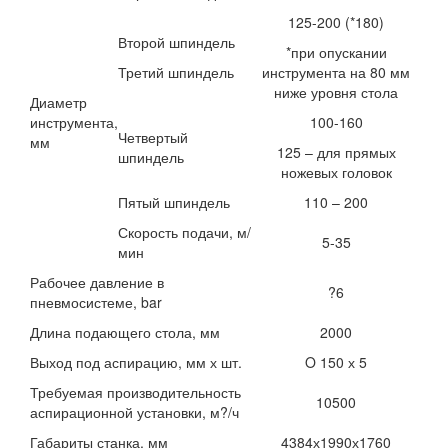
125-200 (*180)
Второй шпиндель
*при опускании
Третий шпиндель
инструмента на 80 мм
ниже уровня стола
Диаметр
инструмента,
100-160
Четвертый
мм
125 – для прямых
шпиндель
ножевых головок
Пятый шпиндель
110 – 200
Скорость подачи, м/
5-35
мин
Рабочее давление в
?6
пневмосистеме, bar
Длина подающего стола, мм
2000
Выход под аспирацию, мм х шт.
O 150 х 5
Требуемая производительность
10500
аспирационной установки, м?/ч
Габариты станка, мм
4384х1990х1760