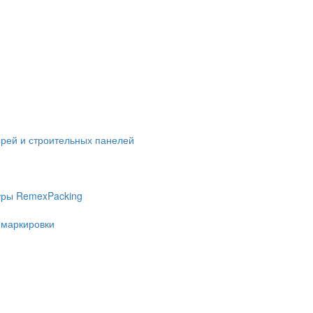
ерей и строительных панелей
уры RemexPacking
 маркировки