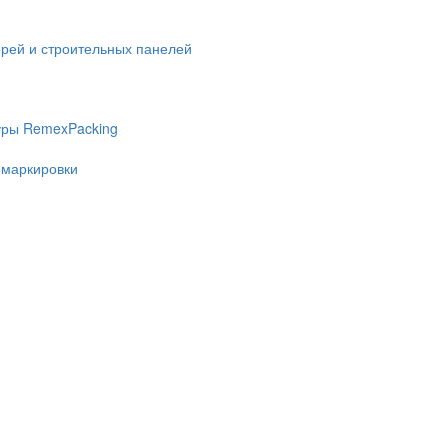
ерей и строительных панелей
уры RemexPacking
 маркировки