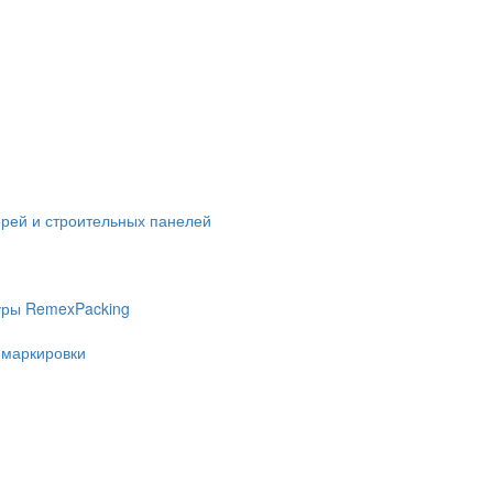
ерей и строительных панелей
уры RemexPacking
 маркировки