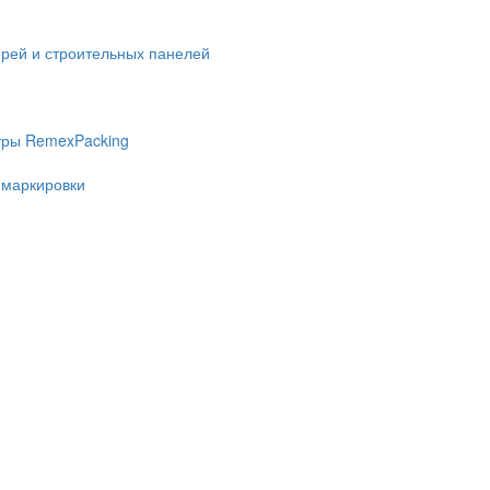
ерей и строительных панелей
уры RemexPacking
 маркировки