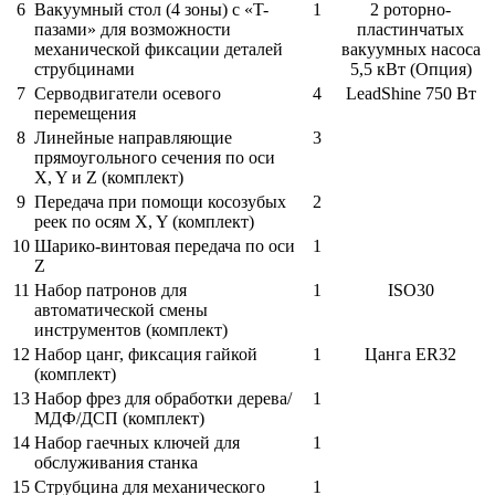
6
Вакуумный стол (4 зоны) с «T-
1
2 роторно-
пазами» для возможности
пластинчатых
механической фиксации деталей
вакуумных насоса
струбцинами
5,5 кВт (Опция)
7
Серводвигатели осевого
4
LeadShine 750 Вт
перемещения
8
Линейные направляющие
3
прямоугольного сечения по оси
X, Y и Z (комплект)
9
Передача при помощи косозубых
2
реек по осям X, Y (комплект)
10
Шарико-винтовая передача по оси
1
Z
11
Набор патронов для
1
ISO30
автоматической смены
инструментов (комплект)
12
Набор цанг, фиксация гайкой
1
Цанга ER32
(комплект)
13
Набор фрез для обработки дерева/
1
МДФ/ДСП (комплект)
14
Набор гаечных ключей для
1
обслуживания станка
15
Струбцина для механического
1