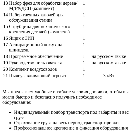
13
Набор фрез для обработки дерева/
1
МДФ/ДСП (комплект)
14
Набор гаечных ключей для
1
обслуживания станка
15
Струбцина для механического
1
крепления деталей (комплект)
16
Ящик с ЗИП
1
17
Аспирационный кожух на
1
шпиндель
18
Программное обеспечение
1
на русском языке
19
Руководство пользователя
1
на русском языке
20
Комплект воздуховодов
1
21
Пылеулавливающий агрегат
1
3 кВт
Мы предлагаем удобные и гибкие условия доставки, чтобы вы
могли быстро и безопасно получить необходимое
оборудование:
Индивидуальный подбор транспорта под габариты и вес
груза
Страхование груза на весь период транспортировки
Профессиональное крепление и фиксация оборудования