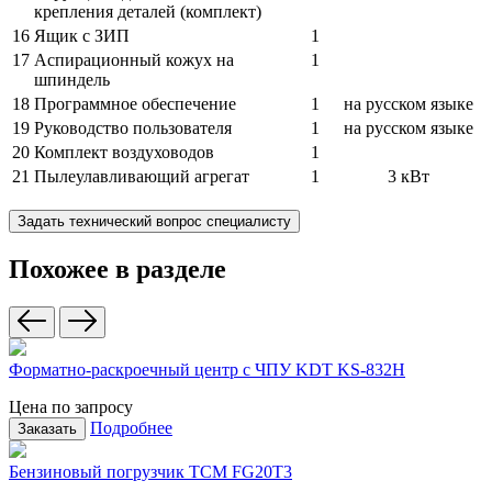
крепления деталей (комплект)
16
Ящик с ЗИП
1
17
Аспирационный кожух на
1
шпиндель
18
Программное обеспечение
1
на русском языке
19
Руководство пользователя
1
на русском языке
20
Комплект воздуховодов
1
21
Пылеулавливающий агрегат
1
3 кВт
Задать технический вопрос специалисту
Похожее в разделе
Форматно-раскроечный центр с ЧПУ KDT KS-832H
Цена по запросу
Подробнее
Заказать
Бензиновый погрузчик TCM FG20T3