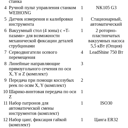
станка
4
Ручной пульт управления станком
1
NK105 G3
WEIHONG
5
Датчик измерения и калибровки
1
Стационарный,
инструмента
автоматический
6
Вакуумный стол (4 зоны) с «T-
1
2 роторно-
пазами» для возможности
пластинчатых
механической фиксации деталей
вакуумных насоса
струбцинами
5,5 кВт (Опция)
7
Серводвигатели осевого
4
LeadShine 750 Вт
перемещения
8
Линейные направляющие
3
прямоугольного сечения по оси
X, Y и Z (комплект)
9
Передача при помощи косозубых
2
реек по осям X, Y (комплект)
10
Шарико-винтовая передача по оси
1
Z
11
Набор патронов для
1
ISO30
автоматической смены
инструментов (комплект)
12
Набор цанг, фиксация гайкой
1
Цанга ER32
(комплект)