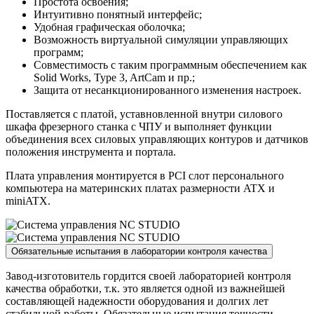
Простота освоения;
Интуитивно понятный интерфейс;
Удобная графическая оболочка;
Возможность виртуальной симуляции управляющих
программ;
Совместимость с таким программным обеспечением как
Solid Works, Type 3, ArtCam и пр.;
Защита от несанкционированного изменения настроек.
Поставляется с платой, уставновленной внутри силового
шкафа фрезерного станка с ЧПУ и выполняет функции
объединения всех силовых управляющих контуров и датчиков
положения инструмента и портала.
Плата управления монтируется в PСI слот персонального
компьютера на материнских платах размерности ATX и
miniATX.
Обязательные испытания в лаборатории контроля качества
Завод-изготовитель гордится своей лабораторией контроля
качества обработки, т.к. это является одной из важнейшей
составляющей надежности оборудования и долгих лет
стабильной работы. Обязательные испытания точности