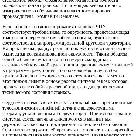
обработки станка происходят с помощью высокоточного
измерительного оборудования известного мирового
производителя - компании Renishaw.
Если точность позиционирования станков с ЧПУ
соответствует требованиям, то окружность, представляющая
траекторию перемещения рабочего органа, будет точно
соответствовать запрограммированной круговой траектории.
На практике же, радиус реальной окружности отклоняется от
радиуса запрограммированной окружности. Таким образом,
если бы было возможно точно измерять координаты
фактической круговой траектории и сравнивать их с заданной
в программе траекторией, то пользователь получил бы
критерий оценки технического состояния станка. Именно
этот подход лежит в основе работы системы ballbar, которая
представляет собой отраслевой стандарт для диагностики
технического состояния станков.
Сердцем системы является сам датчик ballbar – прецизионный
телескопический линейный датчик с высокоточными
сферами, установленными с двух сторон. При использовании
системы, сферы датчика фиксируются в магнитных
держателях с высокой повторяемой точностью базирования.
Один из этих держателей крепится на столе станка, а другой –
в шпиндель станка или корпус шпинделя. Такая конструкция