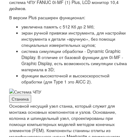
система ЧПУ FANUC 0i-MF (1) Plus, LCD монитор 10,4
дюймов.
В версии Plus расширен функционал:
увеличена память с 512 Кб до 2 Мб;
экран ручной привязки инструмента, для настройки
инструмента к детали «вручную», без помощи
специальных измерительных щупов;
система симуляции обработки - Dynamic Graphic
Display. В отличие от базовой функции для 0i-MF -
Graphic Display, есть возможность симуляции съёма
материала в 3D;
функции высокоточной и высокоскоростной
обработки (для Type 1 это AICC 2).
Станина
Основной несущий узел станка, который служит для
монтажа основных компонентов и узлов. Основание,
колонна и шпиндельный узел, спроектированы при
помощи компьютерных моделей методом конечных
элементов (FEM). Компоненты станины отлиты из
модифицированного чугуна Meehanite с применением