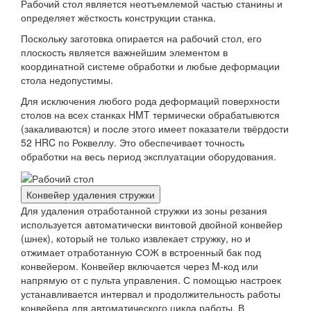
Рабочий стол является неотъемлемой частью станины и
определяет жёсткость конструкции станка.
Поскольку заготовка опирается на рабочий стол, его
плоскость является важнейшим элементом в
координатной системе обработки и любые деформации
стола недопустимы.
Для исключения любого рода деформаций поверхности
столов на всех станках HMT термически обрабатывются
(закаливаются) и после этого имеет показатели твёрдости
52 HRC по Роквеллу. Это обеспечивает точность
обработки на весь период эксплуатации оборудования.
Конвейер удаления стружки
Для удаления отработанной стружки из зоны резания
используется автоматически винтовой двойной конвейер
(шнек), который не только извлекает стружку, но и
отжимает отработанную СОЖ в встроенный бак под
конвейером. Конвейер включается через M-код или
напрямую от с пульта управления. С помощью настроек
устанавливается интервал и продолжительность работы
конвейера для автоматического цикла работы. В