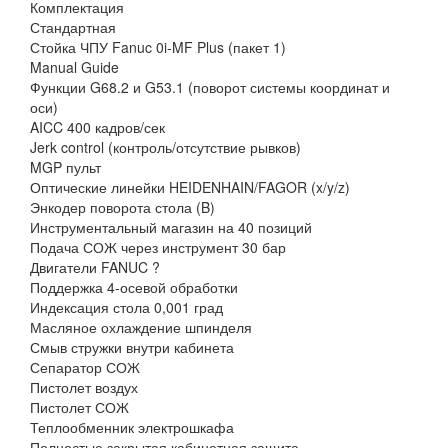
Комплектация
Стандартная
Стойка ЧПУ Fanuc 0i-MF Plus (пакет 1)
Manual Guide
Функции G68.2 и G53.1 (поворот системы координат и
оси)
AICC 400 кадров/сек
Jerk control (контроль/отсутствие рывков)
MGP пульт
Оптические линейки HEIDENHAIN/FAGOR (x/y/z)
Энкодер поворота стола (B)
Инструментальный магазин на 40 позиций
Подача СОЖ через инструмент 30 бар
Двигатели FANUC ?
Поддержка 4-осевой обработки
Индексация стола 0,001 град
Масляное охлаждение шпинделя
Смыв стружки внутри кабинета
Сепаратор СОЖ
Пистолет воздух
Пистолет СОЖ
Теплообменник электрошкафа
Полностью закрытая кабинетная защита