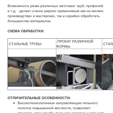
Возможность резки различных заготовок: труб, профилей
и т.д. - делает станок широко применимым как на мелких
производствах и мастерских, так и серийно обработать
большинство материалов.
СХЕМА ОБРАБОТКИ:
ПРОКАТ РАЗЛИЧНОЙ
СТАЛЬНЫЕ ТРУБЫ
СТАЛ
ФОРМЫ
ОТЛИЧИТЕЛЬНЫЕ ОСОБЕННОСТИ:
Высокотехнологичные направляющие пильного
полотна повышенной жесткости, позволяют
продлить срок службы пильного полотна и повысить