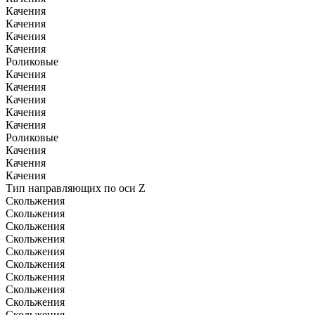
Качения
Качения
Качения
Качения
Роликовые
Качения
Качения
Качения
Качения
Качения
Роликовые
Качения
Качения
Качения
Тип направляющих по оси Z
Скольжения
Скольжения
Скольжения
Скольжения
Скольжения
Скольжения
Скольжения
Скольжения
Скольжения
Скольжения