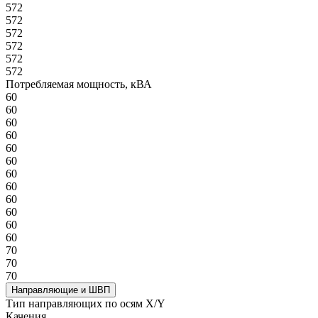
572
572
572
572
572
572
Потребляемая мощность, кВА
60
60
60
60
60
60
60
60
60
60
60
60
70
70
70
Направляющие и ШВП
Тип направляющих по осям X/Y
Качения