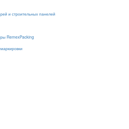
ерей и строительных панелей
уры RemexPacking
 маркировки