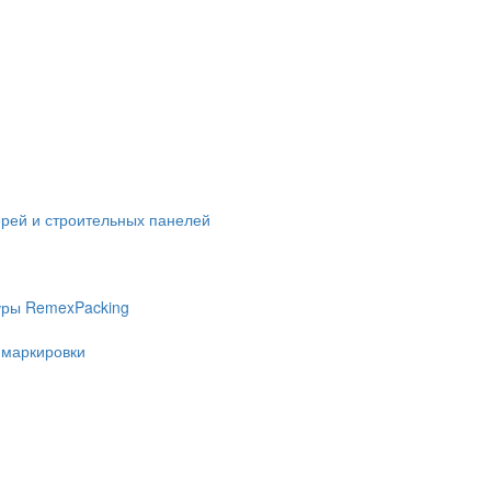
ерей и строительных панелей
уры RemexPacking
 маркировки