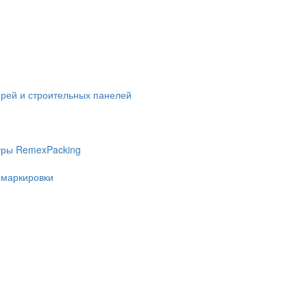
ерей и строительных панелей
уры RemexPacking
 маркировки