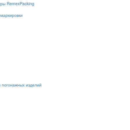
уры RemexPacking
 маркировки
и погонажных изделий