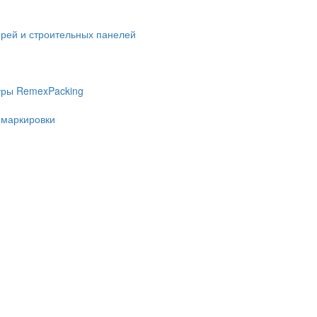
ерей и строительных панелей
уры RemexPacking
 маркировки