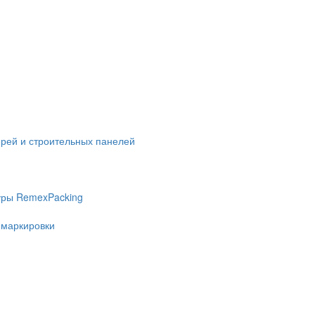
ерей и строительных панелей
уры RemexPacking
 маркировки