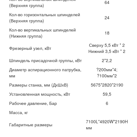
64
(Верхняя группа)
Кол-во горизонтальных шпинделей
24
(Верхняя группа)
Кол-во вертикальных шпинделей
18
(Нижняя группа)
Сверху 5,5 кВт * 2
Фрезерный узел, кВт
Нижний 3,5 кВт * 2
Шпиндель присадочной группы, кВт
2*2,2
Диаметр аспирационного патрубка,
?200мм*4;
мм
?100мм*2
Размеры станка, мм (ДхШхВ)
5675*2820*2190
Установленная мощность, кВт
59,5
Рабочее давление, Бар
6
Масса, кг
7100L*4920W*2190H
Габаритные размеры
мм