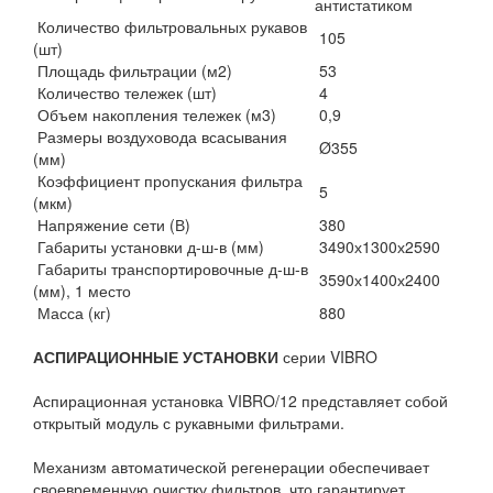
антистатиком
Количество фильтровальных рукавов
105
(шт)
Площадь фильтрации (м2)
53
Количество тележек (шт)
4
Объем накопления тележек (м3)
0,9
Размеры воздуховода всасывания
Ø355
(мм)
Коэффициент пропускания фильтра
5
(мкм)
Напряжение сети (В)
380
Габариты установки д-ш-в (мм)
3490х1300х2590
Габариты транспортировочные д-ш-в
3590х1400х2400
(мм), 1 место
Масса (кг)
880
АСПИРАЦИОННЫЕ УСТАНОВКИ
серии VIBRO
Аспирационная установка VIBRO/12 представляет собой
открытый модуль с рукавными фильтрами.
Механизм автоматической регенерации обеспечивает
своевременную очистку фильтров, что гарантирует