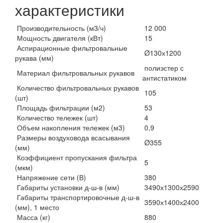
характеристики
Производительность (м3/ч)
12 000
Мощность двигателя (кВт)
15
Аспирационные фильтровальные
Ø130х1200
рукава (мм)
полиэстер с
Материал фильтровальных рукавов
антистатиком
Количество фильтровальных рукавов
105
(шт)
Площадь фильтрации (м2)
53
Количество тележек (шт)
4
Объем накопления тележек (м3)
0,9
Размеры воздуховода всасывания
Ø355
(мм)
Коэффициент пропускания фильтра
5
(мкм)
Напряжение сети (В)
380
Габариты установки д-ш-в (мм)
3490х1300х2590
Габариты транспортировочные д-ш-в
3590х1400х2400
(мм), 1 место
Масса (кг)
880