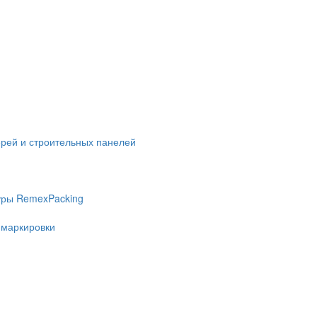
ерей и строительных панелей
уры RemexPacking
 маркировки