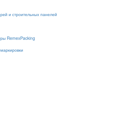
ерей и строительных панелей
уры RemexPacking
 маркировки